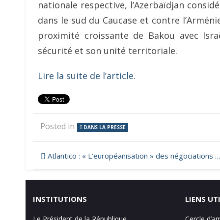
nationale respective, l’Azerbaïdjan consid
dans le sud du Caucase et contre l’Arménie,
proximité croissante de Bakou avec Isra
sécurité et son unité territoriale.
Lire la suite de l’article.
Posted in
DANS LA PRESSE
Navigation
Atlantico : « L’européanisation » des négociations entre l’Arménie et l’Azerbaïdjan, un échec pour la Russie
de
l’article
INSTITUTIONS
LIENS UT
Le Président de la République
Cercle d’a