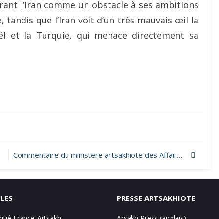
érant l’Iran comme un obstacle à ses ambitions
 tandis que l’Iran voit d’un très mauvais œil la
ël et la Turquie, qui menace directement sa
Commentaire du ministère artsakhiote des Affaires étrangères relatif au communiqué du ministère azéri de la Défense
ILES
PRESSE ARTSAKHIOTE
mitié France-Artsakh
Arsakh Press (anglais)