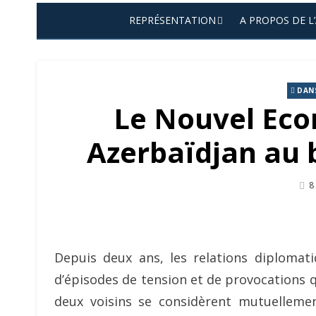
REPRÉSENTATION
A PROPOS DE L
DANS
Le Nouvel Econ
Azerbaïdjan au b
P
8
O
Depuis deux ans, les relations diplomat
d’épisodes de tension et de provocations q
deux voisins se considèrent mutuellem