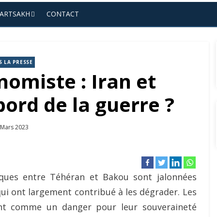
’ARTSAKH
CONTACT
 LA PRESSE
omiste : Iran et
ord de la guerre ?
osted
 Mars 2023
n
iques entre Téhéran et Bakou sont jalonnées
ui ont largement contribué à les dégrader. Les
ent comme un danger pour leur souveraineté