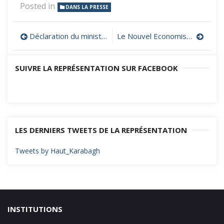
Posted in
DANS LA PRESSE
Navigation
Déclaration du ministère artsakhiote des Affaires étrangères en réaction de l’assassinat des trois policiers de la République d’Artsakh par un commando azerbaïdjanais
Le Nouvel Economiste : Iran et Azerbaïdjan au bord de la guerre ?
de
SUIVRE LA REPRÉSENTATION SUR FACEBOOK
l’article
LES DERNIERS TWEETS DE LA REPRÉSENTATION
Tweets by Haut_Karabagh
INSTITUTIONS