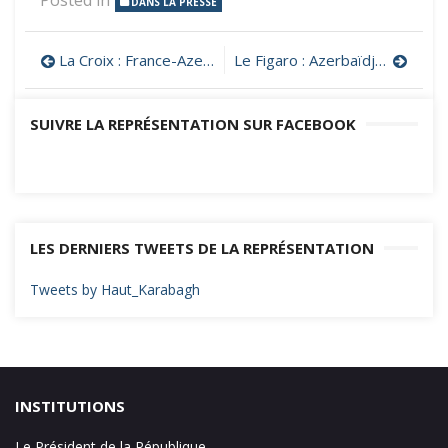
DANS LA PRESSE
Navigation
La Croix : France-Azerbaïdjan : deux pays au bord de la crise diplomatique
Le Figaro : Azerbaïdjan : la grande offensive de Bakou pour dénigrer la France
de
SUIVRE LA REPRÉSENTATION SUR FACEBOOK
l’article
LES DERNIERS TWEETS DE LA REPRÉSENTATION
Tweets by Haut_Karabagh
INSTITUTIONS
Le Président de la République