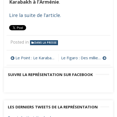
Karabakh à l’Arménie
.
Lire la suite de l’article.
Posted in
DANS LA PRESSE
Navigation
Le Point : Le Karabakh arménien au bord d’une catastrophe humanitaire
Le Figaro : Des milliers de manifestants au Haut-Karabakh contre le blocage d’un axe vital vers l’Arménie
de
SUIVRE LA REPRÉSENTATION SUR FACEBOOK
l’article
LES DERNIERS TWEETS DE LA REPRÉSENTATION