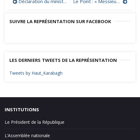
Navigation
Déclaration du ministère artsakhiote des Affaires étrangères relative à la nécessité d’une action internationale urgente pour mettre fin à l’intention génocidaire de l’Azerbaïdjan
Le Point : « Messieurs les rabbins, j’ai honte et je suis juif »
de
SUIVRE LA REPRÉSENTATION SUR FACEBOOK
l’article
LES DERNIERS TWEETS DE LA REPRÉSENTATION
Tweets by Haut_Karabagh
INSTITUTIONS
Le Président de la République
L’Assemblée nationale