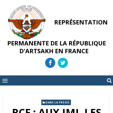
Skip
to
content
REPRÉSENTATION
PERMANENTE DE LA RÉPUBLIQUE
D'ARTSAKH EN FRANCE
DANS LA PRESSE
RCF : AUX JMJ, LES