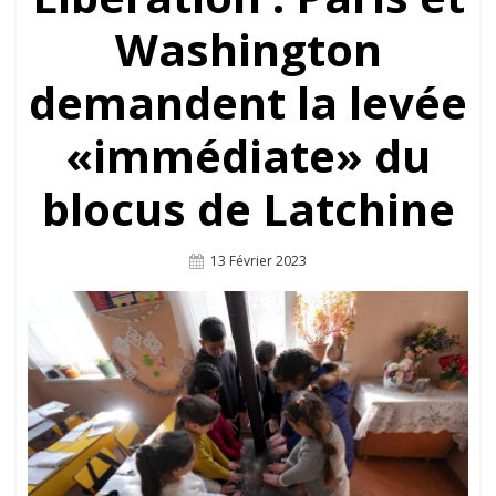
Washington
demandent la levée
«immédiate» du
blocus de Latchine
Posted
13 Février 2023
On