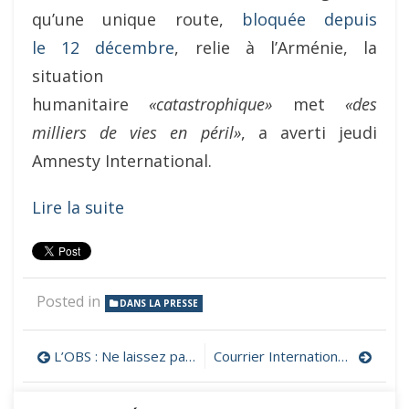
qu’une unique route,
bloquée depuis
le 12 décembre
, relie à l’Arménie, la
situation
humanitaire
«catastrophique»
met
«des
milliers de vies en péril»
, a averti jeudi
Amnesty International.
Lire la suite
Posted in
DANS LA PRESSE
Navigation
L’OBS : Ne laissez pas mourir l’Arménie
Courrier International : Haut-Karabakh : le blocus se poursuit, les sanctions contre Bakou se font attendre
de