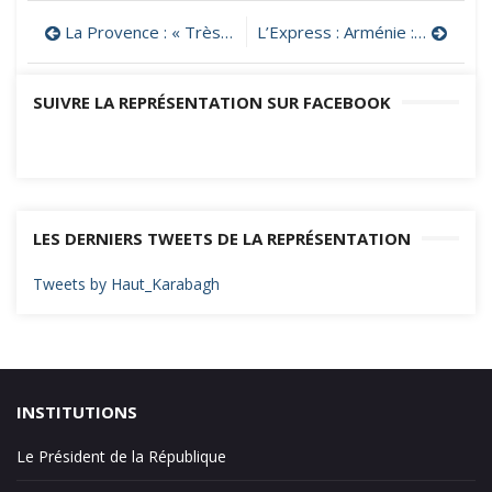
Navigation
La Provence : « Très forte probabilité d’escalade » avec l’Azerbaïdjan, avertit le Premier ministre arménien
L’Express : Arménie : « Réveillons nos consciences face aux prémices d’un nouveau nettoyage ethnique »
de
SUIVRE LA REPRÉSENTATION SUR FACEBOOK
l’article
LES DERNIERS TWEETS DE LA REPRÉSENTATION
Tweets by Haut_Karabagh
INSTITUTIONS
Le Président de la République