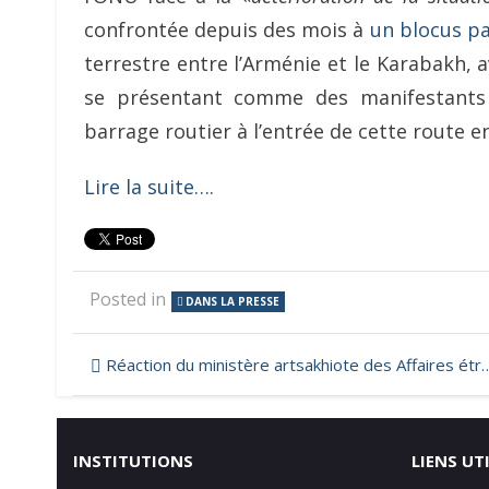
confrontée depuis des mois à
un blocus pa
terrestre entre l’Arménie et le Karabakh, 
se présentant comme des manifestants 
barrage routier à l’entrée de cette route e
Lire la suite….
Posted in
DANS LA PRESSE
Navigation
Réaction du ministère artsakhiote des Affaires étrangères à l’éventualité d’approvisionner l’Artsakh depuis l’Azerbaïdjan.
de
l’article
INSTITUTIONS
LIENS UT