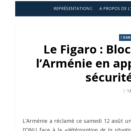
REPRÉSENTATION
A PROPOS DE L
DANS
Le Figaro : Blo
l’Arménie en app
sécurit
Po
12
O
L’Arménie a réclamé ce samedi 12 août un
l’ONU face à la «
détérioration de la situat