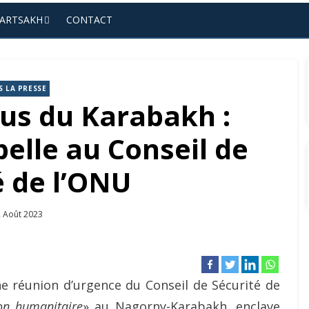
’ARTSAKH
CONTACT
 LA PRESSE
cus du Karabakh :
elle au Conseil de
é de l’ONU
sted
 Août 2023
n
e réunion d’urgence du Conseil de Sécurité de
ion humanitaire
» au Nagorny-Karabakh, enclave