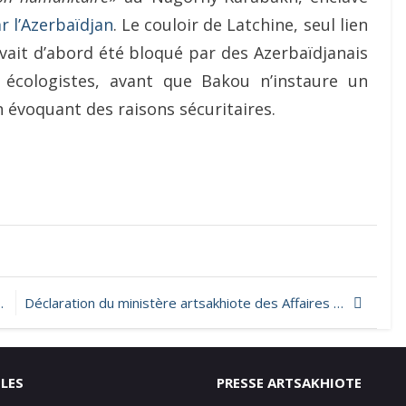
r l’Azerbaïdjan
. Le couloir de Latchine, seul lien
avait d’abord été bloqué par des Azerbaïdjanais
écologistes, avant que Bakou n’instaure un
n évoquant des raisons sécuritaires.
Déclaration du ministère artsakhiote des Affaires étrangères relative à la demande du gouvernement arménien faite au Conseil de Sécurité des Nations unies d’organiser une réunion d’urgence face à la détérioration de la situation humanitaire dans la République d’Artsakh
ILES
PRESSE ARTSAKHIOTE