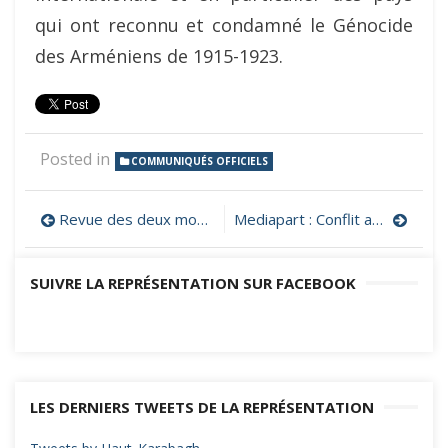
qui ont reconnu et condamné le Génocide
des Arméniens de 1915-1923.
Posted in
COMMUNIQUÉS OFFICIELS
Navigation
Revue des deux mondes : Erdogan à l’assaut des Arméniens du Karabakh
Mediapart : Conflit au Karabagh, où l’urgence de rendre aux Arméniens ce qui leur appartient
de
SUIVRE LA REPRÉSENTATION SUR FACEBOOK
l’article
LES DERNIERS TWEETS DE LA REPRÉSENTATION