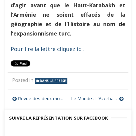
d’agir avant que le Haut-Karabakh et
l’Arménie ne soient effacés de la
géographie et de l’Histoire au nom de
l’expansionnisme turc.
Pour lire la lettre cliquez ici.
Posted in
DANS LA PRESSE
Navigation
Revue des deux mondes : « Nous sommes seuls au monde. » Dans l’Arménie menacée d’épuration ethnique
Le Monde : L’Azerbaïdjan face aux crimes de guerre de ses soldats contre des Arméniens
de
SUIVRE LA REPRÉSENTATION SUR FACEBOOK
l’article