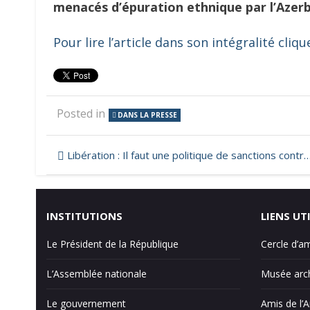
menacés d’épuration ethnique par l’Azer
Pour lire l’article dans son intégralité clique
Posted in
DANS LA PRESSE
Navigation
Libération : Il faut une politique de sanctions contre l’Azerbaïdjan
de
l’article
INSTITUTIONS
LIENS UT
Le Président de la République
Cercle d’a
L’Assemblée nationale
Musée arch
Le gouvernement
Amis de l’