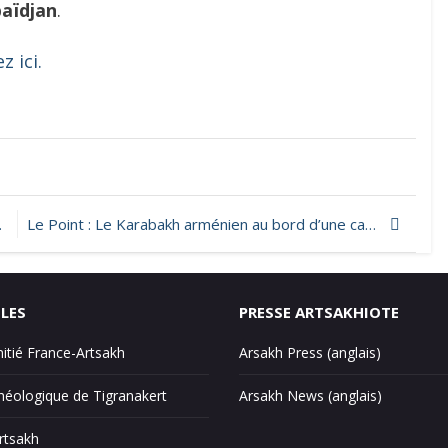
baïdjan
.
z ici.
Le Point : Le Karabakh arménien au bord d’une catastrophe humanitaire
ILES
PRESSE ARTSAKHIOTE
mitié France-Artsakh
Arsakh Press (anglais)
éologique de Tigranakert
Arsakh News (anglais)
Artsakh