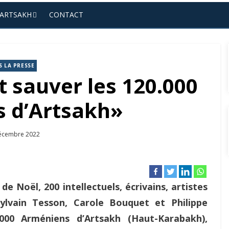
’ARTSAKH
CONTACT
 LA PRESSE
t sauver les 120.000
 d’Artsakh»
ed
écembre 2022
Noël, 200 intellectuels, écrivains, artistes
Sylvain Tesson, Carole Bouquet et Philippe
.000 Arméniens d’Artsakh (Haut-Karabakh),