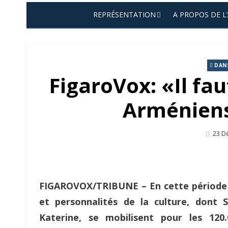
REPRÉSENTATION
A PROPOS DE L
DANS
FigaroVox: «Il fau
Arméniens
Post
23 D
On
FIGAROVOX/TRIBUNE – En cette période de 
et personnalités de la culture, dont 
Katerine, se mobilisent pour les 120