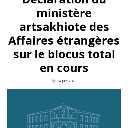
ministère
artsakhiote des
Affaires étrangères
sur le blocus total
en cours
Posted
24 Juin 2023
On