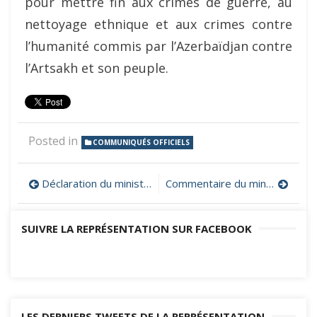
pour mettre fin aux crimes de guerre, au
nettoyage ethnique et aux crimes contre
l’humanité commis par l’Azerbaïdjan contre
l’Artsakh et son peuple.
Posted in
COMMUNIQUÉS OFFICIELS
Navigation
Déclaration du ministère artsakhiote des Affaires étrangères sur le blocage complet du corridor de Latchine par l’Azerbaïdjan en violation des obligations internationales
Commentaire du ministère artsakhiote des Affaires étrangères sur l’adoption de la résolution de l’Assemblée parlementaire du Conseil de l’Europe pour « Assurer un accès libre et sûr par le corridor de Latchine »
de
SUIVRE LA REPRÉSENTATION SUR FACEBOOK
l’article
LES DERNIERS TWEETS DE LA REPRÉSENTATION