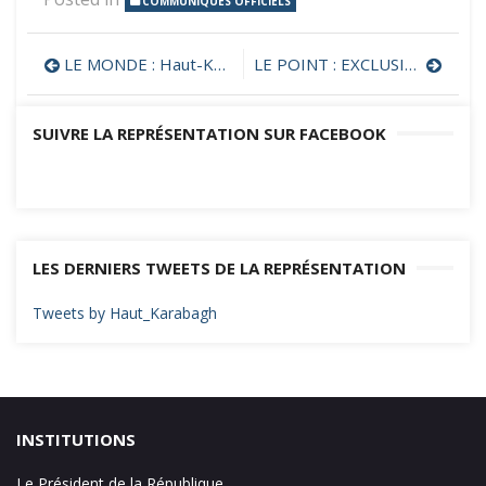
COMMUNIQUÉS OFFICIELS
Navigation
LE MONDE : Haut-Karabakh : l’étau se resserre sur Stepanakert, la « capitale » de l’enclave séparatiste
LE POINT : EXCLUSIF. Haut-Karabakh : la vidéo qui prouve l’utilisation d’armes au phosphore
de
SUIVRE LA REPRÉSENTATION SUR FACEBOOK
l’article
LES DERNIERS TWEETS DE LA REPRÉSENTATION
Tweets by Haut_Karabagh
INSTITUTIONS
Le Président de la République