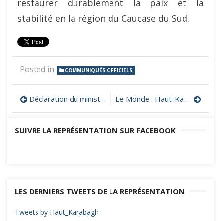
restaurer durablement la paix et la
stabilité en la région du Caucase du Sud.
Posted in
COMMUNIQUÉS OFFICIELS
Navigation
Déclaration du ministère arsakhiote des Affaires étrangères sur la nécessité de la reconnaissance de l’indépendance de l’Artsakh
Le Monde : Haut-Karabakh : des bombes à sous-munitions, pourtant interdites, ont été utilisées, selon Amnesty
de
SUIVRE LA REPRÉSENTATION SUR FACEBOOK
l’article
LES DERNIERS TWEETS DE LA REPRÉSENTATION
Tweets by Haut_Karabagh