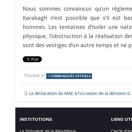
Nous sommes convaincus qu’un règlement
Karabagh n’est possible que s’il est b
hommes. Les tentatives d’isoler une nat
physique, l’obstruction à la réalisation de
sont des vestiges d’un autre temps et ne p
Posted in
COMMUNIQUÉS OFFICIELS
Navigation
La déclaration du MAE à l’occasion de la décision de la CEDH dans l’affaire Safarov
de
l’article
INSTITUTIONS
LIENS UT
Le Président de la République
Cercle d’a