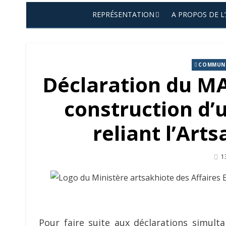
REPRÉSENTATION
A PROPOS DE L
COMMUNI
Déclaration du MA
construction d’
reliant l’Art
P
1
O
Pour faire suite aux déclarations simulta