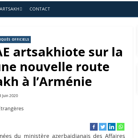
’ARTSAKH
CONTACT
QUÉS OFFICIELS
E artsakhiote sur la
une nouvelle route
sakh à l’Arménie
osted
3 Juin 2020
n
nées du ministère azerbaïdjanais des Affaires