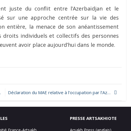
 juste du conflit entre l’Azerbaïdjan et le
asé sur une approche centrée sur la vie des
ion entière, la menace de son anéantissement
s droits individuels et collectifs des personnes
euvent avoir place aujourd’hui dans le monde.
Déclaration du MAE relative à l’occupation par l’Azerbaidjan de la région artsakhiote de Chahoumian
ILES
PRESSE ARTSAKHIOTE
mitié France-Artsakh
Arsakh Press (anglais)