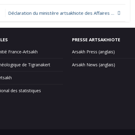
Déclaration du ministère artsakhiote des Affaires étrangères sur l’implication par l’Azerbaïdjan et la Turquie de combattants étrangers et de mercenaires dans l’agression contre l’Artsakh
ILES
PRESSE ARTSAKHIOTE
mitié France-Artsakh
Arsakh Press (anglais)
éologique de Tigranakert
Arsakh News (anglais)
Artsakh
ional des statistiques