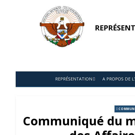
Skip
to
content
REPRÉSENT
REPRÉSENTATION
A PROPOS DE L
COMMUNI
Communiqué du mi