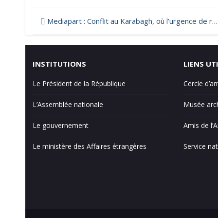
Navigation
Mediapart : Conflit au Karabagh, où l’urgence de rendre aux Arméniens ce qui leur appartient
de
l’article
INSTITUTIONS
LIENS UT
Le Président de la République
Cercle d’a
L’Assemblée nationale
Musée arch
Le gouvernement
Amis de l’
Le ministère des Affaires étrangères
Service nat