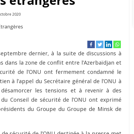
es étrangères
ted
ctobre 2020
eptembre dernier, à la suite de discussions à
ns dans la zone de conflit entre l’Azerbaïdjan et
écurité de l’ONU ont fermement condamné le
tien à l’appel du Secrétaire général de l’ONU à
à désamorcer les tensions et à revenir à des
 du Conseil de sécurité de l’ONU ont exprimé
coprésidents du Groupe du Groupe de Minsk de
de sécurité de l’ONU destinée à la presse met