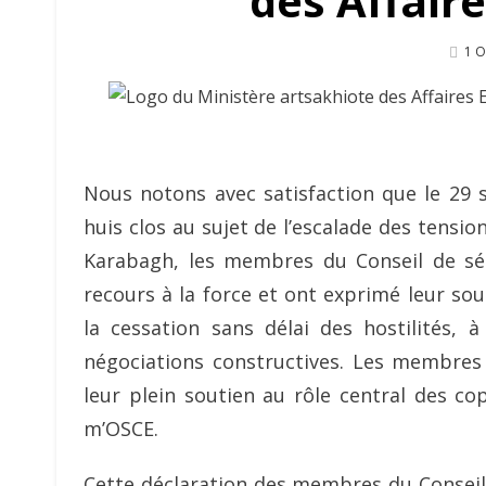
des Affair
Pos
1 O
On
Nous notons avec satisfaction que le 29 s
huis clos au sujet de l’escalade des tensio
Karabagh, les membres du Conseil de s
recours à la force et ont exprimé leur sou
la cessation sans délai des hostilités, 
négociations constructives. Les membres
leur plein soutien au rôle central des 
m’OSCE.
Cette déclaration des membres du Conseil 