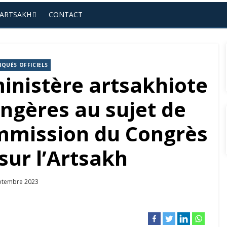
’ARTSAKH
CONTACT
QUÉS OFFICIELS
nistère artsakhiote
angères au sujet de
ommission du Congrès
sur l’Artsakh
ed
ptembre 2023