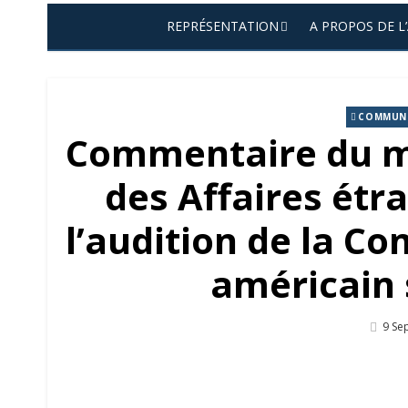
REPRÉSENTATION
A PROPOS DE L
COMMUNI
Commentaire du mi
des Affaires étr
l’audition de la C
américain 
Post
9 Se
On