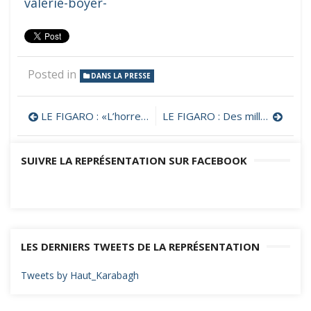
valerie-boyer-
Posted in
DANS LA PRESSE
Navigation
LE FIGARO : «L’horreur de la guerre», l’incroyable mission sauvetage de médecins français dans le Haut-Karabakh
LE FIGARO : Des milliers d’Arméniens réunis pour demander la «reconnaissance» de l’indépendance du Haut-Karabakh
de
SUIVRE LA REPRÉSENTATION SUR FACEBOOK
l’article
LES DERNIERS TWEETS DE LA REPRÉSENTATION
Tweets by Haut_Karabagh