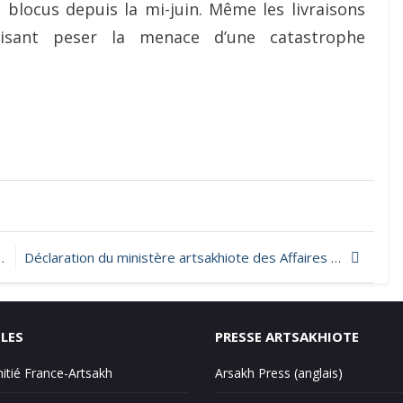
 blocus depuis la mi-juin. Même les livraisons
aisant peser la menace d’une catastrophe
Déclaration du ministère artsakhiote des Affaires étrangères relative à la nécessité d’une action internationale urgente pour mettre fin à l’intention génocidaire de l’Azerbaïdjan
ILES
PRESSE ARTSAKHIOTE
mitié France-Artsakh
Arsakh Press (anglais)