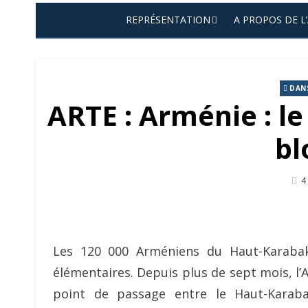
REPRÉSENTATION
A PROPOS DE L
DANS
ARTE : Arménie : l
bl
P
4
O
Les 120 000 Arméniens du Haut-Karabakh
élémentaires. Depuis plus de sept mois, l’
point de passage entre le Haut-Karaba