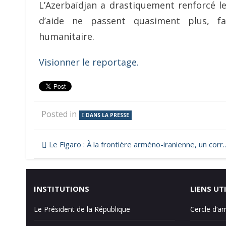
L’Azerbaïdjan a drastiquement renforcé le
d’aide ne passent quasiment plus, f
humanitaire.
Visionner le reportage.
Posted in
DANS LA PRESSE
Navigation
Le Figaro : À la frontière arméno-iranienne, un corridor au cœur des convoitises
de
l’article
INSTITUTIONS
LIENS UT
Le Président de la République
Cercle d’a