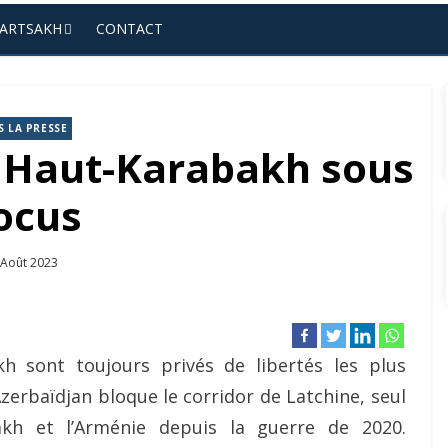
’ARTSAKH
CONTACT
 LA PRESSE
e Haut-Karabakh sous
ocus
osted
 Août 2023
n
 sont toujours privés de libertés les plus
Azerbaïdjan bloque le corridor de Latchine, seul
kh et l’Arménie depuis la guerre de 2020.