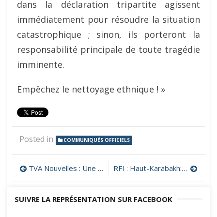
dans la déclaration tripartite agissent
immédiatement pour résoudre la situation
catastrophique ; sinon, ils porteront la
responsabilité principale de toute tragédie
imminente.
Empêchez le nettoyage ethnique ! »
Posted in
COMMUNIQUÉS OFFICIELS
Navigation
TVA Nouvelles : Une troisième guerre du Haut-Karabagh «très probable», estime le premier ministre arménien, Nikol Pachinian
RFI : Haut-Karabakh: manifestations à Erevan et à Stepanakert pour la levée du blocus et le droit à l’autodétermination
de
SUIVRE LA REPRÉSENTATION SUR FACEBOOK
l’article