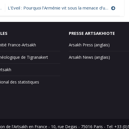
L’Eveil : Pourquoi l’Arménie vit sous la menace d’une reprise du conflit avec l’Azerbaïdjan
ILES
PRESSE ARTSAKHIOTE
mitié France-Artsakh
Arsakh Press (anglais)
éologique de Tigranakert
Arsakh News (anglais)
Artsakh
ional des statistiques
on de l'Artsakh en France - 10, rue Degas - 75016 Paris - Tel: +33 (0)