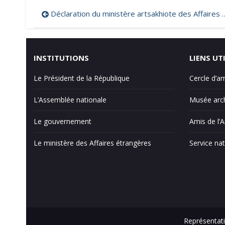
Navigation
Déclaration du ministère artsakhiote des Affaires étrangères à l’occasion du 31ème anniversaire du massacre de Maragha (Artsakh)
de
l’article
INSTITUTIONS
LIENS UT
Le Président de la République
Cercle d’a
L’Assemblée nationale
Musée arch
Le gouvernement
Amis de l’
Le ministère des Affaires étrangères
Service nat
Représentati